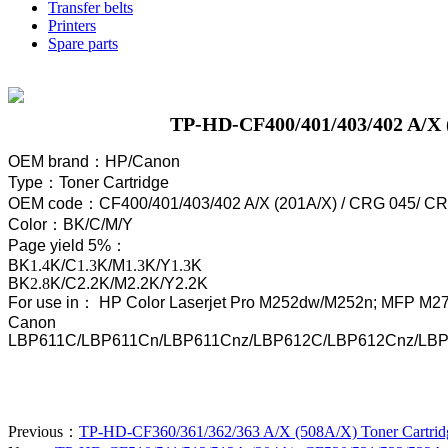
Transfer belts
Printers
Spare parts
TP-HD-CF400/401/403/402 A/X 
OEM brand
：
HP
/Canon
Type
：
Toner Cartridge
OEM code
：
CF400/401/403/402 A/X (201A/X) / CRG 045/ C
Color
：
BK/C/M/Y
Page yield 5%
：
BK
1.4
K/C
1.3
K/M
1.3
K/
Y
1.3
K
BK
2.8
K/C2.2
K/M
2.2
K/
Y
2.2
K
For use in
：
HP Color Laserjet Pro M252dw/M252n; MFP M
Canon
LBP611C/LBP611Cn/LBP611Cnz/LBP612C/LBP612Cnz/L
Previous：
TP-HD-CF360/361/362/363 A/X (508A/X) Toner Cartrid