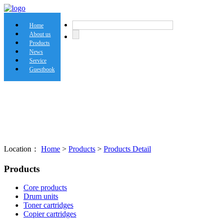
Home
About us
Products
News
Service
Guestbook
Location：
Home
>
Products
>
Products Detail
Products
Core products
Drum units
Toner cartridges
Copier cartridges